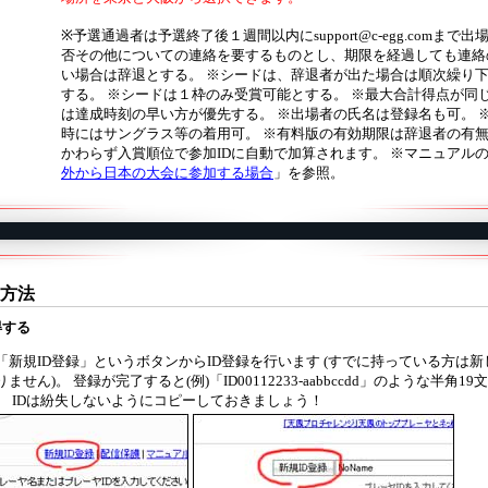
※予選通過者は予選終了後１週間以内にsupport@c-egg.comまで出
否その他についての連絡を要するものとし、期限を経過しても連絡
い場合は辞退とする。 ※シードは、辞退者が出た場合は順次繰り
する。 ※シードは１枠のみ受賞可能とする。 ※最大合計得点が同
は達成時刻の早い方が優先する。 ※出場者の氏名は登録名も可。 
時にはサングラス等の着用可。 ※有料版の有効期限は辞退者の有
かわらず入賞順位で参加IDに自動で加算されます。 ※マニュアル
外から日本の大会に参加する場合
」を参照。
方法
得する
「新規ID登録」というボタンからID登録を行います (すでに持っている方は
せん)。 登録が完了すると(例)「ID00112233-aabbccdd」のような半角19
。 IDは紛失しないようにコピーしておきましょう！