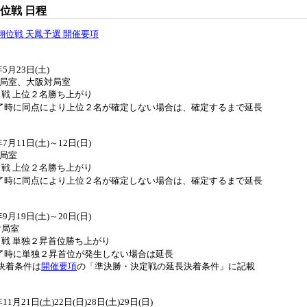
位戦 日程
翔位戦 天鳳予選 開催要項
】
年5月23日(土)
対局室、大阪対局室
４戦 上位２名勝ち上がり
了時に同点により上位２名が確定しない場合は、確定するまで延長
】
年7月11日(土)～12日(日)
対局室
６戦 上位２名勝ち上がり
了時に同点により上位２名が確定しない場合は、確定するまで延長
年9月19日(土)～20日(日)
対局室
６戦 単独２昇首位勝ち上がり
了時に単独２昇首位が発生しない場合は延長
決着条件は
開催要項
の「準決勝・決定戦の延長決着条件」に記載
年11月21日(土)22日(日)28日(土)29日(日)