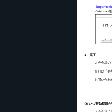
-
https://te
- Windo
4．完了
大会会場の
当日は「参
お問い合わせ : 
Q) いつ有効期限
大会会場に