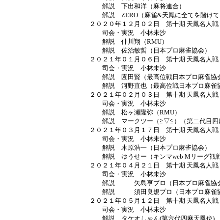
解説 下出和洋（麻将連合）
解説 ZERO（麻雀&天鳳に全てを賭けて
２０２０年１２月０２日 第十期 天鳳名人戦
司会・実況 小林未沙
解説 仲川翔（RMU）
解説 佐治敏哲（日本プロ麻雀協会）
２０２１年０１月０６日 第十期 天鳳名人
司会・実況 小林未沙
解説 園田賢（最高位戦日本プロ麻雀協会
解説 河野直也（最高位戦日本プロ麻雀
２０２１年０２月０３日 第十期 天鳳名人戦
司会・実況 小林未沙
解説 松ヶ瀬隆弥（RMU）
解説 マークツー（≧▽≦）（第二代目四
２０２１年０３月１７日 第十期 天鳳名人戦
司会・実況 小林未沙
解説 木原浩一（日本プロ麻雀協会）
解説 ゆうせー（キンマweb Mリーグ観
２０２１年０４月２１日 第十期 天鳳名人
司会・実況 小林未沙
解説 矢島亨プロ（日本プロ麻雀協会
解説 須田良規プロ（日本プロ麻雀
２０２１年０５月１２日 第十期 天鳳名人戦
司会・実況 小林未沙
解説 タケオしゃん(第六代四麻天鳳位)