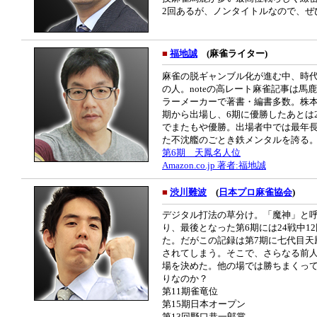
2回あるが、ノンタイトルなので、ぜ
■
福地誠
(麻雀ライター)
麻雀の脱ギャンブル化が進む中、時
の人。noteの高レート麻雀記事は
ラーメーカーで著書・編書多数。株本
期から出場し、6期に優勝したあとは
でまたもや優勝。出場者中では最年
た不沈艦のごとき鉄メンタルを誇る
第6期 天鳳名人位
Amazon.co.jp 著者:福地誠
■
渋川難波
(
日本プロ麻雀協会
)
デジタル打法の草分け。「魔神」と呼
り、最後となった第6期には24戦中12
た。だがこの記録は第7期に七代目天
されてしまう。そこで、さらなる前
場を決めた。他の場では勝ちまくっ
りなのか？
第11期雀竜位
第15期日本オープン
第13回野口恭一郎賞