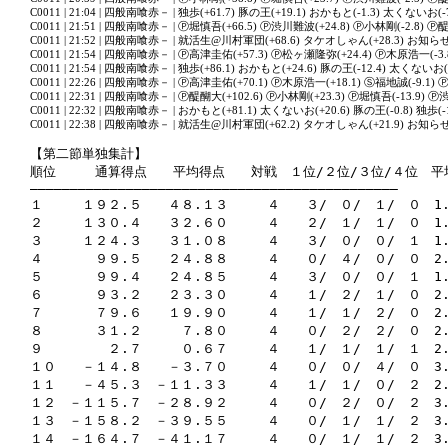
C0011 | 21:04 | 四般南喰赤－ | 独歩(+61.7) 豚の王(+19.1) おかもと(-1.3) 太くないお(-7
C0011 | 21:51 | 四般南喰赤－ | Ⓟ堀慎吾(+66.5) Ⓟ渋川難波(+24.8) Ⓟ小林剛(-2.8) Ⓟ醍
C0011 | 21:52 | 四般南喰赤－ | 就活生@川村軍団(+68.6) タケオしゃん(+28.3) お知らせ(-
C0011 | 21:54 | 四般南喰赤－ | Ⓟ高津圭佑(+57.3) Ⓟ松ヶ瀬隆弥(+24.4) Ⓟ木原浩一(-3.
C0011 | 21:54 | 四般南喰赤－ | 独歩(+86.1) おかもと(+24.6) 豚の王(-12.4) 太くないお(-
C0011 | 22:26 | 四般南喰赤－ | Ⓟ高津圭佑(+70.1) Ⓟ木原浩一(+18.1) Ⓢ福地誠(-9.1)
C0011 | 22:31 | 四般南喰赤－ | Ⓟ醍醐大(+102.6) Ⓟ小林剛(+23.3) Ⓟ堀慎吾(-13.9) Ⓟ
C0011 | 22:32 | 四般南喰赤－ | おかもと(+81.1) 太くないお(+20.6) 豚の王(-0.8) 独歩(-1
C0011 | 22:38 | 四般南喰赤－ | 就活生@川村軍団(+62.2) タケオしゃん(+21.9) お知らせ(-
【第二節単独集計】

順位　　　通算得点　　平均得点　　対戦　１位/２位/３位/４位　平
――――――――――――――――――――――――――――――――――――――――――――――

１　　　１９２.５　　４８.１３　　　４　　３/　０/　１/　０　1.
２　　　１３０.４　　３２.６０　　　４　　２/　１/　１/　０　1.
３　　　１２４.３　　３１.０８　　　４　　３/　０/　０/　１　1.7
４　　　　９９.５　　２４.８８　　　４　　０/　４/　０/　０　2.
５　　　　９９.４　　２４.８５　　　４　　３/　０/　０/　１　1.
６　　　　９３.２　　２３.３０　　　４　　１/　２/　１/　０　2.
７　　　　７９.６　　１９.９０　　　４　　１/　１/　２/　０　2.
８　　　　３１.２　　　７.８０　　　４　　０/　２/　２/　０　2.
９　　　　　２.７　　　０.６７　　　４　　１/　１/　１/　１　2.
１０　　－１４.８　　－３.７０　　　４　　０/　０/　４/　０　3.
１１　　－４５.３　－１１.３３　　　４　　１/　１/　０/　２　2.
１２　－１１５.７　－２８.９２　　　４　　０/　２/　０/　２　3.
１３　－１５８.２　－３９.５５　　　４　　０/　１/　１/　２　3.
１４　－１６４.７　－４１.１７　　　４　　０/　１/　１/　２　3.