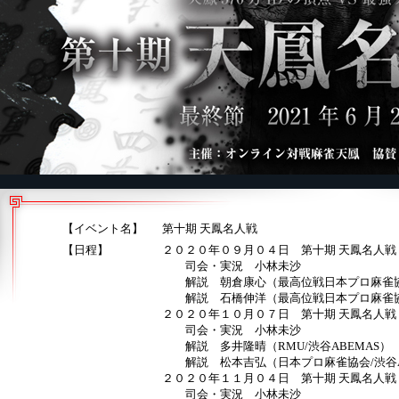
【イベント名】
第十期 天鳳名人戦
【日程】
２０２０年０９月０４日 第十期 天鳳名人戦
司会・実況 小林未沙
解説 朝倉康心（最高位戦日本プロ麻雀協会/U-N
解説 石橋伸洋（最高位戦日本プロ麻雀協会/U-N
２０２０年１０月０７日 第十期 天鳳名人戦
司会・実況 小林未沙
解説 多井隆晴（RMU/渋谷ABEMAS）
解説 松本吉弘（日本プロ麻雀協会/渋谷A
２０２０年１１月０４日 第十期 天鳳名人戦
司会・実況 小林未沙