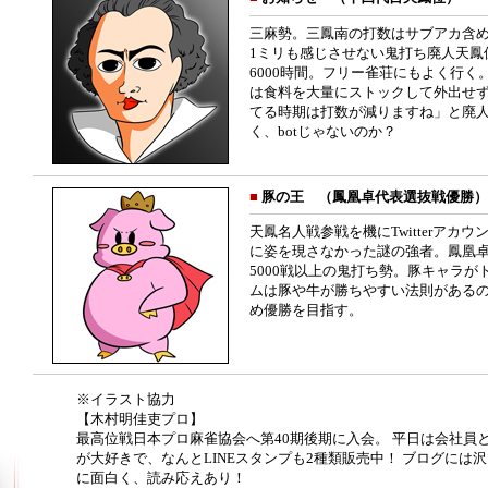
三麻勢。三鳳南の打数はサブアカ含め
1ミリも感じさせない鬼打ち廃人天鳳
6000時間。フリー雀荘にもよく行く
は食料を大量にストックして外出せ
てる時期は打数が減りますね」と廃
く、botじゃないのか？
■
豚の王 （鳳凰卓代表選抜戦優勝）
天鳳名人戦参戦を機にTwitterア
に姿を現さなかった謎の強者。鳳凰卓
5000戦以上の鬼打ち勢。豚キャラ
ムは豚や牛が勝ちやすい法則がある
め優勝を目指す。
※イラスト協力
【木村明佳吏プロ】
最高位戦日本プロ麻雀協会へ第40期後期に入会。 平日は会社員
が大好きで、なんとLINEスタンプも2種類販売中！ ブログには
に面白く、読み応えあり！