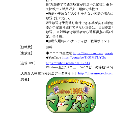
例)九節終了で通算収支が同点⇒九節抜け番
で比較⇒７戦目収支・順位で比較⇒……
■急病や事故などのやむをえない欠場の場合
放送は行わない。
※生放送は予定通り進行できる卓がある場合は
卓が予定通り進行できない場合は、当日参加
放送。 ※対戦者は希望者から通算得点の高
定。全４戦。
■無断欠場時のペナルティは、戦績ポイント-1
【観戦費】
無料
【生放送】
◆ニコニコ生放送
https://live.nicovideo.jp/w
◆YouTube
https://youtu.be/PrQ7M9TrYQw
https://tenhou.net/0/?00112233
【会場URL】
Windows版は"メニュー"⇒"ロビーの移動"⇒
【天鳳名人戦 出場者完全データサイト】
http://threearrows-ch.co
【共催】