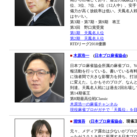
位、3位、7位、4位（12人中）。
備力が高く放銃率は低い。天鳳名人
はヤバい。
第3期・第7期・第9期 将王
第3回 野口賞受賞
第1期 天鳳名人位
第2期 天鳳名人位
RTDリーグ2018優勝
■
木原浩一
(
日本プロ麻雀協会
)
日本プロ麻雀協会所属の麻雀プロ。Yo
報活動を行っている。書いている有料
に強者間で大きな影響力を持ち、打
に変えた。しかもそのブログ、なんと
到達。天鳳名人戦には過去2回出場して
第14期雀王
第8期最高位戦Classic
木原浩一の麻雀チャンネル
現役麻雀プロがガチで「天鳳位」を
■
堀慎吾
(
日本プロ麻雀協会
、現雀王
元々、メディア露出は少ないがプロ
ったが２０１９年に所属する日本プ