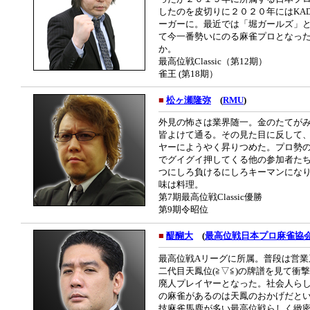
したのを皮切りに２０２０年にはKA
ーガーに。最近では「堀ガールズ」
て今一番勢いにのる麻雀プロとなっ
か。
最高位戦Classic（第12期）
雀王 (第18期）
■
松ヶ瀬隆弥
(
RMU
)
外見の怖さは業界随一。金のたてが
皆よけて通る。その見た目に反して、
ヤーにようやく昇りつめた。プロ勢
でグイグイ押してくる他の参加者た
つにしろ負けるにしろキーマンにな
味は料理。
第7期最高位戦Classic優勝
第9期令昭位
■
醍醐大
(
最高位戦日本プロ麻雀協
最高位戦Aリーグに所属。普段は営業系
二代目天鳳位(≧▽≦)の牌譜を見て
廃人プレイヤーとなった。社会人ら
の麻雀があるのは天鳳のおかげだと
技麻雀馬鹿が多い最高位戦らしく緻密