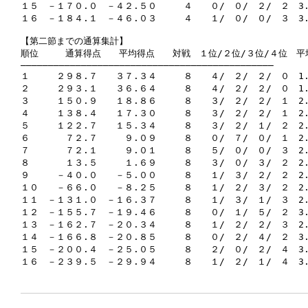
１５　－１７０.０　－４２.５０　　　４　　０/　０/　２/　２　3.
１６　－１８４.１　－４６.０３　　　４　　１/　０/　０/　３　3.2
【第二節までの通算集計】

順位　　　通算得点　　平均得点　　対戦　１位/２位/３位/４位　平
――――――――――――――――――――――――――――――――――――――――――――――

１　　　２９８.７　　３７.３４　　　８　　４/　２/　２/　０　1.
２　　　２９３.１　　３６.６４　　　８　　４/　２/　２/　０　1.
３　　　１５０.９　　１８.８６　　　８　　３/　２/　２/　１　2.
４　　　１３８.４　　１７.３０　　　８　　３/　２/　２/　１　2.
５　　　１２２.７　　１５.３４　　　８　　３/　２/　１/　２　2.
６　　　　７２.７　　　９.０９　　　８　　０/　７/　０/　１　2.
７　　　　７２.１　　　９.０１　　　８　　５/　０/　０/　３　2.
８　　　　１３.５　　　１.６９　　　８　　３/　０/　３/　２　2.5
９　　　－４０.０　　－５.００　　　８　　１/　３/　２/　２　2.
１０　　－６６.０　　－８.２５　　　８　　１/　２/　３/　２　2.
１１　－１３１.０　－１６.３７　　　８　　１/　３/　１/　３　2.
１２　－１５５.７　－１９.４６　　　８　　０/　１/　５/　２　3.
１３　－１６２.７　－２０.３４　　　８　　１/　２/　２/　３　2.
１４　－１６６.８　－２０.８５　　　８　　０/　２/　４/　２　3.
１５　－２００.４　－２５.０５　　　８　　２/　０/　２/　４　3.