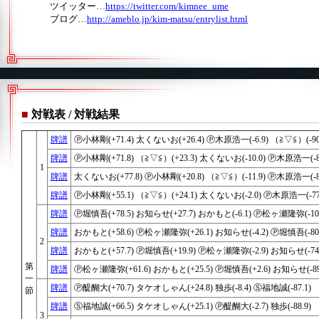
ツイッター…
https://twitter.com/kimnee_ume
ブログ…
http://ameblo.jp/kim-matsu/entrylist.html
■
対戦表 / 対戦結果
牌譜
Ⓟ小林剛(+71.4) 太くないお(+26.4) Ⓟ木原浩一(-6.9) （≧▽≦）(-90
牌譜
Ⓟ小林剛(+71.8) （≧▽≦）(+23.3) 太くないお(-10.0) Ⓟ木原浩一(-85
1
牌譜
太くないお(+77.8) Ⓟ小林剛(+20.8) （≧▽≦）(-11.9) Ⓟ木原浩一(-86
牌譜
Ⓟ小林剛(+55.1) （≧▽≦）(+24.1) 太くないお(-2.0) Ⓟ木原浩一(-77
牌譜
Ⓟ堀慎吾(+78.5) お知らせ(+27.7) おかもと(-6.1) Ⓟ松ヶ瀬隆弥(-100
牌譜
おかもと(+58.6) Ⓟ松ヶ瀬隆弥(+26.1) お知らせ(-4.2) Ⓟ堀慎吾(-80.
2
牌譜
おかもと(+57.7) Ⓟ堀慎吾(+19.9) Ⓟ松ヶ瀬隆弥(-2.9) お知らせ(-74.
第
牌譜
Ⓟ松ヶ瀬隆弥(+61.6) おかもと(+25.5) Ⓟ堀慎吾(+2.6) お知らせ(-89
一
牌譜
Ⓟ醍醐大(+70.7) タケオしゃん(+24.8) 独歩(-8.4) Ⓢ福地誠(-87.1)
節
牌譜
Ⓢ福地誠(+66.5) タケオしゃん(+25.1) Ⓟ醍醐大(-2.7) 独歩(-88.9)
3