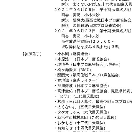
解説 太くないお(第五,十六代目四麻天鳳
２０２１年０６月０９日 第十期 天鳳名人
司会・実況 小林未沙
解説 醍醐大(最高位戦日本プロ麻雀協会
解説 渋川難波(日本プロ麻雀協会)
２０２１年０６月２３日 第十期 天鳳名人戦
司会・実況 小林未沙
※生放送開始時刻２０：００～
※以降休憩を挟み４戦または３戦
【参加選手】
・小林剛（麻将連合）
・木原浩一（日本プロ麻雀協会）
・堀慎吾（日本プロ麻雀協会、現雀王）
・松ヶ瀬隆弥（RMU）
・醍醐大（最高位戦日本プロ麻雀協会）
・福地誠（麻雀ライター）
・渋川難波（日本プロ麻雀協会）
・高津圭佑（日本プロ麻雀協会、鳳凰卓代表
・（≧▽≦）(二代目天鳳位)
・独歩（三代目天鳳位、最高位戦日本プロ麻
・太くないお（五代目天鳳位）
・タケオしゃん（六代目天鳳位）
・就活生@川村軍団（九代目天鳳位）
・おかもと（十二代目天鳳位）
・お知らせ（十四代目天鳳位）