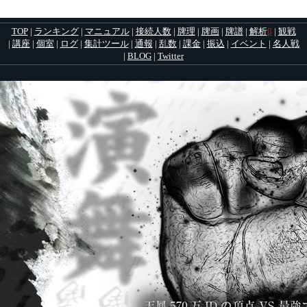
TOP
|
ランキング
|
マニュアル
|
接続人数
|
牌理
|
牌画
|
牌譜
|
解析
β
|
観戦
|
講座
|
個室
|
ログ
|
集計ツール
|
通報
|
乱数
|
課金
|
振込
|
イベント
|
名人戦
|
BLOG
|
Twitter