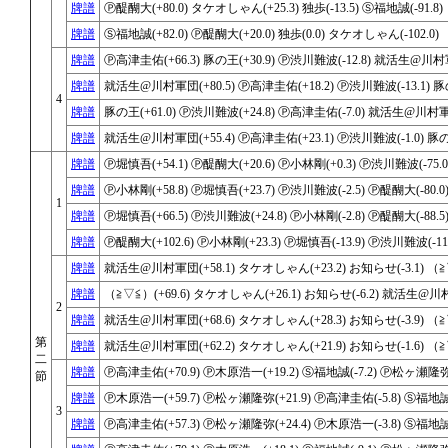
牌譜
Ⓟ醍醐大(+80.0) タケオしゃん(+25.3) 独歩(-13.5) Ⓢ福地誠(-91.8)
牌譜
Ⓢ福地誠(+82.0) Ⓟ醍醐大(+20.0) 独歩(0.0) タケオしゃん(-102.0)
牌譜
Ⓟ高津圭佑(+66.3) 豚の王(+30.9) Ⓟ渋川難波(-12.8) 就活生@川村軍
牌譜
就活生@川村軍団(+80.5) Ⓟ高津圭佑(+18.2) Ⓟ渋川難波(-13.1) 豚の
4
牌譜
豚の王(+61.0) Ⓟ渋川難波(+24.8) Ⓟ高津圭佑(-7.0) 就活生@川村軍団
牌譜
就活生@川村軍団(+55.4) Ⓟ高津圭佑(+23.1) Ⓟ渋川難波(-1.0) 豚の王
牌譜
Ⓟ堀慎吾(+54.1) Ⓟ醍醐大(+20.6) Ⓟ小林剛(+0.3) Ⓟ渋川難波(-75.0
牌譜
Ⓟ小林剛(+58.8) Ⓟ堀慎吾(+23.7) Ⓟ渋川難波(-2.5) Ⓟ醍醐大(-80.0
1
牌譜
Ⓟ堀慎吾(+66.5) Ⓟ渋川難波(+24.8) Ⓟ小林剛(-2.8) Ⓟ醍醐大(-88.5
牌譜
Ⓟ醍醐大(+102.6) Ⓟ小林剛(+23.3) Ⓟ堀慎吾(-13.9) Ⓟ渋川難波(-112
牌譜
就活生@川村軍団(+58.1) タケオしゃん(+23.2) お知らせ(-3.1) （≧▽
牌譜
（≧▽≦）(+69.6) タケオしゃん(+26.1) お知らせ(-6.2) 就活生@川村
2
牌譜
就活生@川村軍団(+68.6) タケオしゃん(+28.3) お知らせ(-3.9) （≧▽
第
牌譜
就活生@川村軍団(+62.2) タケオしゃん(+21.9) お知らせ(-1.6) （≧▽
二
牌譜
Ⓟ高津圭佑(+70.9) Ⓟ木原浩一(+19.2) Ⓢ福地誠(-7.2) Ⓟ松ヶ瀬隆弥(-
節
牌譜
Ⓟ木原浩一(+59.7) Ⓟ松ヶ瀬隆弥(+21.9) Ⓟ高津圭佑(-5.8) Ⓢ福地誠(-
3
牌譜
Ⓟ高津圭佑(+57.3) Ⓟ松ヶ瀬隆弥(+24.4) Ⓟ木原浩一(-3.8) Ⓢ福地誠(-