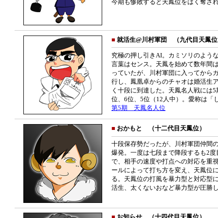
今期も惨敗すると天鳳位をはく奪さ
■
就活生@川村軍団 （九代目天鳳位
究極の押し引きAI。カミソリのよう
言葉はセンス。天鳳を始めて数年間
っていたが、川村軍団に入ってから
行し、鳳凰卓からのチャオは婚活生ア
く十段に到達した。天鳳名人戦には5
位、6位、5位（12人中）。愛称は
第5期 天鳳名人位
■
おかもと （十二代目天鳳位）
十段保存勢だったが、川村軍団仲間
爆発。一度は七段まで降段するも2度
で、相手の速度や打点への対応を重
ールによって打ち方を変え、天鳳位
る。天鳳位の打風を暴力型と対応型
活生、太くないおなど暴力型が圧勝
■
お知らせ （十四代目天鳳位）