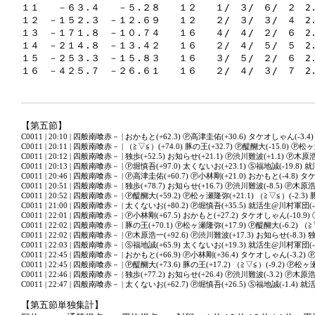
１１　　－６３.４　　－５.２８　　１２　　１/　３/　６/　２　2.
１２　－１５２.３　－１２.６９　　１２　　２/　３/　３/　４　2.
１３　－１７１.８　－１０.７４　　１６　　４/　４/　２/　６　2.
１４　－２１４.８　－１３.４２　　１６　　２/　４/　５/　５　2.
１５　－２５３.３　－１５.８３　　１６　　３/　５/　２/　６　2.6
【第五節】
C0011 | 20:10 | 四般南喰赤－ | おかもと(+62.3) Ⓟ高津圭佑(+30.6) タケオしゃん(-3.4)
C0011 | 20:11 | 四般南喰赤－ | （≧▽≦）(+74.0) 豚の王(+32.7) Ⓟ醍醐大(-15.0) Ⓟ松ヶ
C0011 | 20:12 | 四般南喰赤－ | 独歩(+52.5) お知らせ(+21.1) Ⓟ渋川難波(+1.1) Ⓟ木原浩
C0011 | 20:13 | 四般南喰赤－ | Ⓟ堀慎吾(+97.0) 太くないお(+23.1) Ⓢ福地誠(-19.8)
C0011 | 20:46 | 四般南喰赤－ | Ⓟ高津圭佑(+60.7) Ⓟ小林剛(+21.0) おかもと(-4.8) タ
C0011 | 20:51 | 四般南喰赤－ | 独歩(+78.7) お知らせ(+16.7) Ⓟ渋川難波(-8.5) Ⓟ木原浩一
C0011 | 20:52 | 四般南喰赤－ | Ⓟ醍醐大(+59.2) Ⓟ松ヶ瀬隆弥(+21.1) （≧▽≦）(-2.3) 
C0011 | 21:00 | 四般南喰赤－ | 太くないお(+80.2) Ⓟ堀慎吾(+35.5) 就活生@川村軍団(-8
C0011 | 22:01 | 四般南喰赤－ | Ⓟ小林剛(+67.5) おかもと(+27.2) タケオしゃん(-10.9)
C0011 | 22:02 | 四般南喰赤－ | 豚の王(+70.1) Ⓟ松ヶ瀬隆弥(+17.9) Ⓟ醍醐大(-6.2) （≧
C0011 | 22:02 | 四般南喰赤－ | Ⓟ木原浩一(+92.6) Ⓟ渋川難波(+17.3) お知らせ(-8.3) 独歩
C0011 | 22:03 | 四般南喰赤－ | Ⓢ福地誠(+65.9) 太くないお(+19.3) 就活生@川村軍団(-4
C0011 | 22:45 | 四般南喰赤－ | おかもと(+66.9) Ⓟ小林剛(+36.4) タケオしゃん(-3.2) 
C0011 | 22:45 | 四般南喰赤－ | Ⓟ醍醐大(+73.6) 豚の王(+17.2) （≧▽≦）(-9.2) Ⓟ松ヶ
C0011 | 22:46 | 四般南喰赤－ | 独歩(+77.2) お知らせ(+26.4) Ⓟ渋川難波(-3.2) Ⓟ木原浩一
C0011 | 22:47 | 四般南喰赤－ | 太くないお(+62.7) Ⓟ堀慎吾(+26.5) Ⓢ福地誠(-1.4) 
【第五節単独集計】
