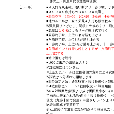
・豚の王（鳳凰卓代表選抜戦優勝）
【ルール】
■４人打ち東南戦、喰い断アリ、赤３枚、サ
■３００００点持ちの３００００点返し
■順位ウマ 1位+50 2位+20 3位±0 4位-70
■他のルールは、全て天鳳４人打ち段位戦ル
※満貫切り上げなし、明槓ドラ後めくり、飛
■競技は
１６名
によるリーグ戦形式で行う
■五節終了時、上位12名が勝ち上がり
■八節終了時、上位8名が勝ち上がり
■十節終了時、上位4名が勝ち上がり、十一節
■各節ポイントは持ち越しとするが、八節終了
上げ)にする
■途中落ちは続行
■1000点未満の四捨五入ナシ
※対戦席次はランダム
※上記したルールは主催者側の意向により変
※観戦は５分遅れて開始します
■順位決定方法：通算収支＞抜け番優位＞N戦
N-1戦目順位＞……＞1戦目収支＞1戦目順位
※N＝対戦回数(節数より抜け番回数小さい)
了画面に表示される数値 ※「抜け番優位」
優先（九節十節で発生）⇒足きりラインより1
比較は同卓で実質終了
例)五節終了で通算収支が同点⇒５戦目収支
較⇒……