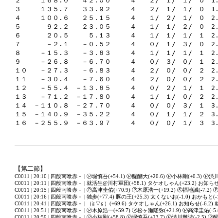
２　　　１６８.０　　４２.００　　　４　　２/　１/　１/　０　1.
３　　　１３５.７　　３３.９２　　　４　　２/　１/　１/　０　1.
４　　　１００.６　　２５.１５　　　４　　１/　２/　１/　０　2.
５　　　　９２.２　　２３.０５　　　４　　１/　１/　２/　０　2.
６　　　　２０.５　　　５.１３　　　４　　１/　１/　１/　１　2.
７　　　　－２.１　　－０.５２　　　４　　０/　１/　３/　０　2.
８　　　－１５.３　　－３.８３　　　４　　１/　１/　１/　１　2.
９　　　－２６.８　　－６.７０　　　４　　０/　３/　０/　１　2.
１０　　－２７.３　　－６.８３　　　４　　２/　０/　０/　２　2.
１１　　－３０.４　　－７.６０　　　４　　２/　０/　０/　２　2.
１２　　－５５.４　－１３.８５　　　４　　０/　２/　１/　１　2.7
１３　　－７１.２　－１７.８０　　　４　　１/　１/　０/　２　2.
１４　－１１０.８　－２７.７０　　　４　　０/　０/　３/　１　3.2
１５　－１４０.９　－３５.２２　　　４　　０/　１/　１/　２　3.
【第二節】
C0011 | 20:10 | 四般南喰赤－ | Ⓟ堀慎吾(+54.1) Ⓟ醍醐大(+20.6) Ⓟ小林剛(+0.3) Ⓟ渋川
C0011 | 20:11 | 四般南喰赤－ | 就活生@川村軍団(+58.1) タケオしゃん(+23.2) お知らせ(-
C0011 | 20:15 | 四般南喰赤－ | Ⓟ高津圭佑(+70.9) Ⓟ木原浩一(+19.2) Ⓢ福地誠(-7.2)
C0011 | 20:16 | 四般南喰赤－ | 独歩(+77.4) 豚の王(+25.3) 太くないお(-1.0) おかもと(-1
C0011 | 20:41 | 四般南喰赤－ | （≧▽≦）(+69.6) タケオしゃん(+26.1) お知らせ(-6.2
C0011 | 20:51 | 四般南喰赤－ | Ⓟ木原浩一(+59.7) Ⓟ松ヶ瀬隆弥(+21.9) Ⓟ高津圭佑(-5.
C0011 | 20:59 | 四般南喰赤－ | Ⓟ小林剛(+58.8) Ⓟ堀慎吾(+23.7) Ⓟ渋川難波(-2.5) Ⓟ醍