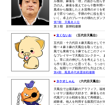
ル獲得。麻雀を「理」の面から照ら
力の人。麻雀を覚えてから十数年間一
凰卓から陥落したとき屈辱のオリを
まで昇りつめた。手牌の中に役を見
いく。卓上のブレーキの壊れたダン
第7期 天鳳名人位
第３期 新輝戦優勝
■
太くないお
（五代目天鳳位）
五代目・十六代目４麻天鳳位そして十
唯一４麻３麻の天鳳位を取っており、
風でも東南でも３麻でもどこのフィ
なプレイヤーで天鳳位コレクター。 
し、常に次の伸びしろを考えようと
ら作り直したいと思ってる。 うっか
る。短期リーグ戦用の打ち方はどれ
第4期 鳳凰卓代表選抜戦優勝
■
タケオしゃん
（六代目天鳳位）
天鳳位では最高齢のアラフィフ。福
いオヤジ漫画が大好きで、麻雀もそ
代風デジタル戦術を加えて再構築し
経験者。他人を利用する腹黒打法が大