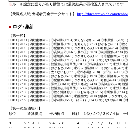
※
ルール設定に誤りがあり牌譜では最終結果が四捨五入されています
【天鳳名人戦 出場者完全データサイト】
http://threearrows-ch.com/tenho
■
ログ / 集計
【第一節】
C0011 | 20:11 | 四般南喰赤－ | Ⓟ小林剛(+71.4) 太くないお(+26.4) Ⓟ木原浩一(-6.9) （
C0011 | 20:17 | 四般南喰赤－ | Ⓟ堀慎吾(+78.5) お知らせ(+27.7) おかもと(-6.1) Ⓟ松
C0011 | 20:18 | 四般南喰赤－ | Ⓟ醍醐大(+70.7) タケオしゃん(+24.8) 独歩(-8.4) Ⓢ福地誠
C0011 | 20:19 | 四般南喰赤－ | Ⓟ高津圭佑(+66.3) 豚の王(+30.9) Ⓟ渋川難波(-12.8)
C0011 | 21:02 | 四般南喰赤－ | Ⓢ福地誠(+66.5) タケオしゃん(+25.1) Ⓟ醍醐大(-2.7) 独歩
C0011 | 21:04 | 四般南喰赤－ | Ⓟ小林剛(+71.8) （≧▽≦）(+23.3) 太くないお(-10.0) 
C0011 | 21:05 | 四般南喰赤－ | 就活生@川村軍団(+80.5) Ⓟ高津圭佑(+18.2) Ⓟ渋川難波(-
C0011 | 21:09 | 四般南喰赤－ | おかもと(+58.6) Ⓟ松ヶ瀬隆弥(+26.1) お知らせ(-4.2) 
C0011 | 22:05 | 四般南喰赤－ | 太くないお(+77.8) Ⓟ小林剛(+20.8) （≧▽≦）(-11.9) 
C0011 | 22:06 | 四般南喰赤－ | おかもと(+57.7) Ⓟ堀慎吾(+19.9) Ⓟ松ヶ瀬隆弥(-2.9) 
C0011 | 22:07 | 四般南喰赤－ | Ⓟ醍醐大(+80.0) タケオしゃん(+25.3) 独歩(-13.5) Ⓢ福地
C0011 | 22:08 | 四般南喰赤－ | 豚の王(+61.0) Ⓟ渋川難波(+24.8) Ⓟ高津圭佑(-7.0) 
C0011 | 22:37 | 四般南喰赤－ | 就活生@川村軍団(+55.4) Ⓟ高津圭佑(+23.1) Ⓟ渋川難波(-
C0011 | 22:38 | 四般南喰赤－ | Ⓟ松ヶ瀬隆弥(+61.6) おかもと(+25.5) Ⓟ堀慎吾(+2.6) 
C0011 | 22:46 | 四般南喰赤－ | Ⓢ福地誠(+82.0) Ⓟ醍醐大(+20.0) 独歩(0.0) タケオしゃん
C0011 | 22:56 | 四般南喰赤－ | Ⓟ小林剛(+55.1) （≧▽≦）(+24.1) 太くないお(-2.0) Ⓟ
【第一節単独集計】

順位　　　通算得点　　平均得点　　対戦　１位/２位/３位/４位　平
――――――――――――――――――――――――――――――――――――――――――――――

１　　　２１９.１　　５４.７８　　　４　　３/　１/　０/　０　1.