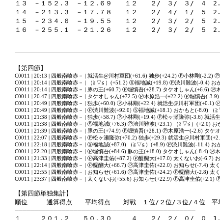
１３　－１５２.３　－１２.６９　　１２　　２/　３/　３/　４　2.
１４　－２１３.３　－１７.７８　　１２　　２/　４/　１/　５　2.7
１５　－２３４.６　－１９.５５　　１２　　２/　３/　２/　５　2.
【第四節】
C0011 | 20:13 | 四般南喰赤－ | 就活生@川村軍団(+61.6) 独歩(+24.2) Ⓟ小林剛(-2.2)
C0011 | 20:14 | 四般南喰赤－ | （≧▽≦）(+51.2) Ⓢ福地誠(+19.8) Ⓟ渋川難波(-0.4) お
C0011 | 20:14 | 四般南喰赤－ | 豚の王(+60.7) Ⓟ堀慎吾(+28.7) タケオしゃん(+6.6) Ⓟ
C0011 | 20:47 | 四般南喰赤－ | タケオしゃん(+72.5) Ⓟ木原浩一(+22.2) Ⓟ堀慎吾(-3.9)
C0011 | 20:49 | 四般南喰赤－ | 独歩(+60.0) Ⓟ小林剛(+22.4) 就活生@川村軍団(+0.1)
C0011 | 20:49 | 四般南喰赤－ | Ⓟ渋川難波(+92.0) Ⓢ福地誠(+18.1) おかもと(-8.0) （≧▽
C0011 | 21:38 | 四般南喰赤－ | 独歩(+58.7) Ⓟ小林剛(+19.4) Ⓟ松ヶ瀬隆弥(-3.6) 就
C0011 | 21:38 | 四般南喰赤－ | Ⓢ福地誠(+76.3) Ⓟ渋川難波(+23.1) （≧▽≦）(+2.0) お
C0011 | 21:39 | 四般南喰赤－ | 豚の王(+74.9) Ⓟ堀慎吾(+28.1) Ⓟ木原浩一(-2.6) タケ
C0011 | 22:07 | 四般南喰赤－ | Ⓟ松ヶ瀬隆弥(+70.2) 独歩(+29.3) 就活生@川村軍団(+2.
C0011 | 22:18 | 四般南喰赤－ | Ⓢ福地誠(+87.0) （≧▽≦）(+8.9) Ⓟ渋川難波(-11.4) お
C0011 | 22:20 | 四般南喰赤－ | Ⓟ堀慎吾(+84.6) 豚の王(+18.0) タケオしゃん(-8.4) Ⓟ
C0011 | 21:33 | 四般南喰赤－ | Ⓟ高津圭佑(+87.2) Ⓟ醍醐大(+17.0) 太くないお(-6.7) 
C0011 | 22:14 | 四般南喰赤－ | Ⓟ醍醐大(+66.7) Ⓟ高津圭佑(+22.0) お知らせ(-7.4) 太
C0011 | 22:55 | 四般南喰赤－ | お知らせ(+61.6) Ⓟ高津圭佑(+24.2) Ⓟ醍醐大(-2.8) 太
C0011 | 23:37 | 四般南喰赤－ | 太くないお(+55.6) お知らせ(+22.9) Ⓟ高津圭佑(+2.1) 
【第四節単独集計】

順位　　　通算得点　　平均得点　　対戦　１位/２位/３位/４位　平
――――――――――――――――――――――――――――――――――――――――――――――

１　　　２０１.２　　５０.３０　　　４　　２/　２/　０/　０　1.