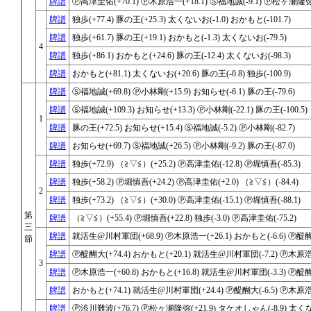
牌譜
Ⓟ高津圭佑(+70.1) Ⓟ木原浩一(+18.1) Ⓢ福地誠(-9.1) Ⓟ松ヶ瀬隆弥(-
牌譜
独歩(+77.4) 豚の王(+25.3) 太くないお(-1.0) おかもと(-101.7)
牌譜
独歩(+61.7) 豚の王(+19.1) おかもと(-1.3) 太くないお(-79.5)
4
牌譜
独歩(+86.1) おかもと(+24.6) 豚の王(-12.4) 太くないお(-98.3)
牌譜
おかもと(+81.1) 太くないお(+20.6) 豚の王(-0.8) 独歩(-100.9)
牌譜
Ⓢ福地誠(+69.8) Ⓟ小林剛(+15.9) お知らせ(-6.1) 豚の王(-79.6)
牌譜
Ⓢ福地誠(+109.3) お知らせ(+13.3) Ⓟ小林剛(-22.1) 豚の王(-100.5)
1
牌譜
豚の王(+72.5) お知らせ(+15.4) Ⓢ福地誠(-5.2) Ⓟ小林剛(-82.7)
牌譜
お知らせ(+69.7) Ⓢ福地誠(+26.5) Ⓟ小林剛(-9.2) 豚の王(-87.0)
牌譜
独歩(+72.9) （≧▽≦）(+25.2) Ⓟ高津圭佑(-12.8) Ⓟ堀慎吾(-85.3)
牌譜
独歩(+58.2) Ⓟ堀慎吾(+24.2) Ⓟ高津圭佑(+2.0) （≧▽≦）(-84.4)
2
牌譜
独歩(+73.2) （≧▽≦）(+30.0) Ⓟ高津圭佑(-15.1) Ⓟ堀慎吾(-88.1)
第
牌譜
（≧▽≦）(+55.4) Ⓟ堀慎吾(+22.8) 独歩(-3.0) Ⓟ高津圭佑(-75.2)
三
牌譜
就活生@川村軍団(+68.9) Ⓟ木原浩一(+26.1) おかもと(-6.6) Ⓟ醍醐大
節
牌譜
Ⓟ醍醐大(+74.4) おかもと(+20.1) 就活生@川村軍団(-7.2) Ⓟ木原浩一
3
牌譜
Ⓟ木原浩一(+60.8) おかもと(+16.8) 就活生@川村軍団(-3.3) Ⓟ醍醐大
牌譜
おかもと(+74.1) 就活生@川村軍団(+24.4) Ⓟ醍醐大(-6.5) Ⓟ木原浩一
牌譜
Ⓟ渋川難波(+76.7) Ⓟ松ヶ瀬隆弥(+21.9) タケオしゃん(-8.9) 太くない