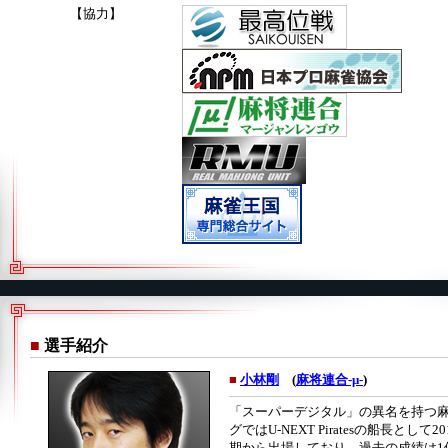
【協力】
■
選手紹介
■
小林剛
(
麻将連合-μ-
)
「スーパーデジタル」の異名を持つ
グではU-NEXT Piratesの船長と
期から出場しており、過去の成績は1位