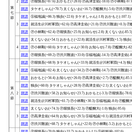
2
牌譜
Ⓟ堀慎吾(+87.6) おかもと(+28.0) Ⓟ高津圭佑(-18.0) Ⓟ小林剛(-97.6
第
牌譜
タケオしゃん(+70.7) 太くないお(+16.7) Ⓟ醍醐大(-5.6) Ⓟ渋川難波(-
七
牌譜
Ⓢ福地誠(+86.3) 独歩(+22.6) タケオしゃん(-1.8) おかもと(-107.1)
節
3
牌譜
就活生@川村軍団(+62.6) Ⓟ高津圭佑(+21.0) Ⓟ渋川難波(+0.3) Ⓟ醍
牌譜
Ⓟ小林剛(+62.4) Ⓟ堀慎吾(+25.9) お知らせ(-2.8) 太くないお(-85.5
牌譜
太くないお(+54.1) おかもと(+22.8) 就活生@川村軍団(+1.5) 独歩(-7
4
牌譜
Ⓟ小林剛(+60.6) タケオしゃん(+30.0) お知らせ(-7.8) Ⓟ醍醐大(-82.
牌譜
Ⓟ堀慎吾(+69.2) Ⓟ渋川難波(+33.0) Ⓢ福地誠(-14.3) Ⓟ高津圭佑(-87
牌譜
Ⓟ堀慎吾(+68.9) タケオしゃん(+33.9) 就活生@川村軍団(+4.3) 独歩(-
1
牌譜
Ⓢ福地誠(+82.4) 太くないお(+34.2) Ⓟ小林剛(-14.7) Ⓟ渋川難波(-10
牌譜
おかもと(+56.4) お知らせ(+26.0) Ⓟ高津圭佑(+2.7) Ⓟ醍醐大(-85.1
牌譜
独歩(+60.0) タケオしゃん(+28.9) Ⓟ高津圭佑(+2.1) 太くないお(-91
第
八
2
牌譜
Ⓟ渋川難波(+58.2) お知らせ(+23.7) おかもと(-3.3) Ⓟ堀慎吾(-78.6
節
牌譜
就活生@川村軍団(+61.7) Ⓟ小林剛(+30.3) Ⓢ福地誠(-8.0) Ⓟ醍醐大(-
牌譜
太くないお(+74.3) Ⓟ堀慎吾(+22.3) Ⓟ醍醐大(-1.0) 独歩(-95.6)
3
牌譜
Ⓟ高津圭佑(+64.9) お知らせ(+29.5) Ⓢ福地誠(+0.1) 就活生@川村軍団
牌譜
Ⓟ渋川難波(+68.7) タケオしゃん(+22.0) Ⓟ小林剛(-5.2) おかもと(-8
牌譜
Ⓟ堀慎吾(+70.0) 独歩(+33.7) おかもと(-1.1) Ⓢ福地誠(-102.6)