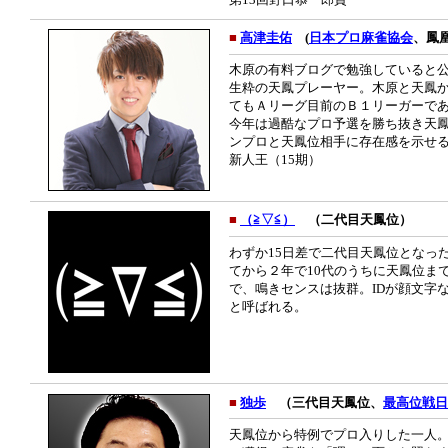
■
高津圭佑
(
日本プロ麻雀協会
、鳳
木原の有料ブログで勉強していると
生粋の天鳳プレーヤー。木原と天鳳
てもＡリーグ目前のＢ１リーガーで
今年は過酷なプロ予選を勝ち抜き天
ンプロと天鳳位相手に存在感を示せ
新人王（15期）
■
（≧▽≦）
（二代目天鳳位）
わずか15日差で二代目天鳳位となっ
てから２年で10代のうちに天鳳位まで
で、鳴きセンスは抜群。IDが顔文字
と呼ばれる。
■
独歩
（三代目天鳳位、
最高位戦日
天鳳位から特例でプロ入りした一人