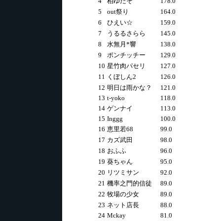
4
柏ゆたそ
178.0
5
out祭り
164.0
6
ひえい☆
159.0
7
うるるさらら
145.0
8
水無月*響
138.0
9
ポンチッチー
129.0
10
星竹肉パセリ
127.0
11
くぼしん2
126.0
12
明日は雨かな？
121.0
13
t-yoko
118.0
14
ゲンナイ
113.0
15
Inggg
100.0
16
恵里若68
99.0
17
カズ武田
98.0
18
おふふ
96.0
19
葵ちゃん
95.0
20
リツミサン
92.0
21
機率之門的信徒
89.0
22
牧場の少女
89.0
23
ネット店長
88.0
24
Mckay
81.0