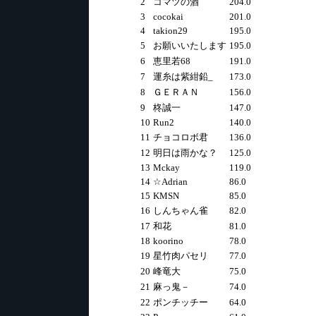
2
コマツの酒
204.0
3
cocokai
201.0
4
takion29
195.0
5
お願いいたします
195.0
6
恵里若68
191.0
7
運糸は紫紺鉛_
173.0
8
ＧＥＲＡＮ
156.0
9
柊誠一
147.0
10
Run2
140.0
11
チョコロボ君
136.0
12
明日は雨かな？
125.0
13
Mckay
119.0
14
☆Adrian
86.0
15
KMSN
85.0
16
しんちゃん雀
82.0
17
和花
81.0
18
koorino
78.0
19
星竹肉パセリ
77.0
20
峰竜大
75.0
21
麻っ鬼－
74.0
22
ポンチッチー
64.0