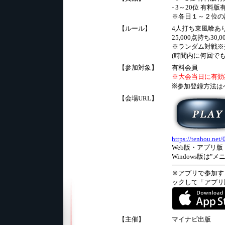
- 3～20位 有料
※各日１～２位の
【ルール】
4人打ち東風喰あ
25,000点持ち30,
※ランダム対戦※
(時間内に何回で
【参加対象】
有料会員
※大会当日に有効
※参加登録方法は
【会場URL】
https://tenhou.net
Web版・アプリ版
Windows版は"
※アプリで参加す
ックして「アプリ
【主催】
マイナビ出版