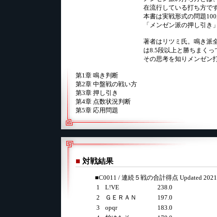
在流行している打ち方で
本書は実戦形式の問題10
「メンゼン派の押し引き
著者はリツミ氏。鳴き派全
は8.5段以上と勝ちまく
その思考を知りメンゼン
第1章 鳴き判断
第2章 中盤戦の戦い方
第3章 押し引き
第4章 点数状況判断
第5章 応用問題
■
対戦結果
■C0011 / 連続５戦の合計得点 Updated 2021/1
1
L!VE
238.0
2
ＧＥＲＡＮ
197.0
3
opqr
183.0