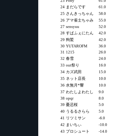
23
Pony
61.0
24
まだらです
61.0
25
さんきっちゃん
58.0
26
アマ雀士ちゃみ
55.0
27
sensyuu
52.0
28
すぱふぇにたん
42.0
29
狗鷲
42.0
30
YUTAROFM
36.0
31
1215
26.0
32
春雪
24.0
33
out祭り
16.0
34
カズ武田
15.0
35
ネット店長
10.0
36
水無月*響
10.0
37
わたしよわたし
9.0
38
opqr
8.0
39
憂忌桜
5.0
40
うるるさらら
5.0
41
リツミサン
-6.0
42
まいちぃ
-10.0
43
プロシュート
-14.0