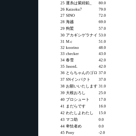
25
運糸は紫紺鉛_
80.0
26
Kaizoku7
79.0
27
SINO
72.0
28
海越
69.0
29
狗鷲
57.0
30
アカギシゲラナイ
53.0
31
M.c
51.0
32
koorino
48.0
33
checker
43.0
34
春雪
42.0
35
JasonL
42.0
36
とらちゃんのゴロ
37.0
37
SNインパクト
37.0
38
お願いいたします
31.0
39
大根おろし
25.0
40
プロシュート
17.0
41
まだらです
16.0
42
わたしよわたし
15.0
43
マコ助
0.0
44
卑怯者め
0.0
45
Pony
-2.0