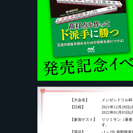
【大会名】
メンゼンドリル杯
【日程】
2021年12月28日(火)
2022年01月03日(月)
【参加ゲスト】
リツミサン（著者
す。
【賞品】
- 1～2位 有料版