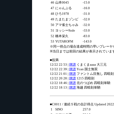
46
山本0045
-15.0
47
にゃんぷる
-16.0
48
ひろ1978
-31.0
49
たまたまゾンビ
-32.0
50
アマ雀士ちゃみ
-32.0
51
ヨッシー9zde
-33.0
52
橋本栄久
-83.0
53
YUTAROFM
-143.0
※同一得点の場合達成時間の早いプレーヤ
※当日までは前回の結果が表示されていま
■役満
12/22 22:53 |
牌譜
くまくまaaaa 大三元
12/22 22:39 |
牌譜
Ycan 国士無双
12/22 21:01 |
牌譜
ファントム目無し 四暗刻
12/22 20:28 |
牌譜
1215 四暗刻
12/22 18:46 |
牌譜
北のつばめ 四暗刻単騎
12/22 18:13 |
牌譜
海越 四暗刻単騎
■C0011 / 連続５戦の合計得点 Updated 2022/0
1
SINO
257.0