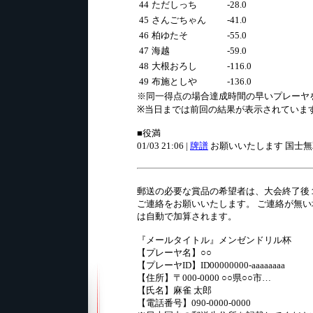
44
ただしっち
-28.0
45
さんごちゃん
-41.0
46
柏ゆたそ
-55.0
47
海越
-59.0
48
大根おろし
-116.0
49
布施としや
-136.0
※同一得点の場合達成時間の早いプレーヤ
※当日までは前回の結果が表示されていま
■役満
01/03 21:06 |
牌譜
お願いいたします 国士無
郵送の必要な賞品の希望者は、大会終了後１週間以
ご連絡をお願いいたします。 ご連絡が無
は自動で加算されます。
『メールタイトル』メンゼンドリル杯
【プレーヤ名】○○
【プレーヤID】ID00000000-aaaaaaaa
【住所】〒000-0000 ○○県○○市…
【氏名】麻雀 太郎
【電話番号】090-0000-0000