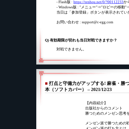
- Flash版 :
https://tenhou.net/0/?00112233
か
- Windows版 : "メニュー"⇒"ロビーの移
当日は「参加登録」ボタンが表示されてい
お問い合わせ : support@c-egg.com
Q) 有効期限が切れも当日対戦できますか？
対戦できません。
■
打点と守備力がアップする! 麻雀・勝つた
本（ソフトカバー） – 2021/12/23
【内容紹介】
出版社からのコメント
勝つためのメンゼン思考
メンゼン派で勝つための
メンゼン派の打ち方とは