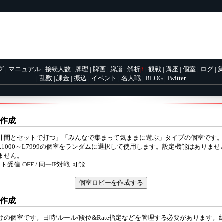
グ
|
マニュアル
|
接続人数
|
牌理
|
牌画
|
牌譜
|
解析
β
|
観戦
|
講座
|
個室
|
ログ
|
|
乱数
|
課金
|
振込
|
イベント
|
名人戦
|
BLOG
|
Twitter
作成
仲間とセットで打つ」「みんなで集まって気ままに遊ぶ」タイプの個室です
L1000～L7999の個室をランダムに選択して使用します。設定機能はありま
ません。
ト受信:OFF / 同一IP対戦:可能
作成
けの個室です。日時/ルール/段位&Rate指定などを管理する必要があります。