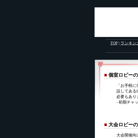
TOP
|
ランキン
■
個室ロビーの
「お手軽に
設してある
必要もあり
- 初期チャッ
■
大会ロビーの
大会開催向