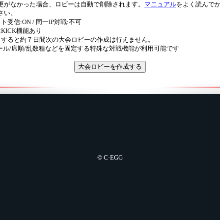
更がなかった場合、ロビーは自動で削除されます。
マニュアル
をよく読んで
さい。
ト受信:ON / 同一IP対戦:不可
はKICK機能あり
完了すると約７日間次の大会ロビーの作成は行えません。
/ルール/席順/乱数種などを固定する特殊な対戦機能が利用可能です
© C-EGG