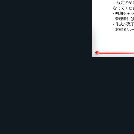
上設定の変
なってくだ
- 初期チャッ
- 管理者に
- 作成が
- 対戦者