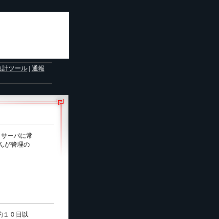
集計ツール
|
通報
。サーバに常
せんが管理の
約１０日以